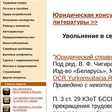
Трудовые споры
Льготы и пособия
Юридическая консу
Права потребителей
Получение наследства
литературы >>
Развод и алименты
Автотранспорт
Увольнение в с
Предпринимательство
Налогообложение
Семейные проблемы
Бытовые конфликты
"
Юридический справо
Сделки с недвижимостью
Под ред. В. Ф. Чигир
Ипотека и кредитование
Изд-во «Беларусь», М
Страхование
OCR Yurkonsultacia.
Другие вопросы
Приведено с некото
Советы юриста
Как оформлять
регистрацию в Москве
П. 3 ст. 29 КЗоТ БС
Составляем претензию
по качеству товара
прекращения трудов
Как оформить пособие
на ребенка