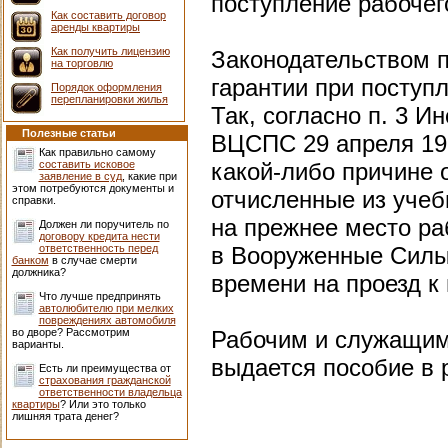
поступление рабочег
Как составить договор
аренды квартиры
Как получить лицензию
Законодательством 
на торговлю
гарантии при поступл
Порядок оформления
перепланировки жилья
Так, согласно п. 3 И
Полезные статьи
ВЦСПС 29 апреля 196
Как правильно самому
составить исковое
какой-либо причине 
заявление в суд
, какие при
этом потребуются документы и
отчисленные из учеб
справки.
на прежнее место ра
Должен ли поручитель по
договору кредита нести
ответственность перед
в Вооруженные Силы 
банком
в случае смерти
должника?
времени на проезд к
Что лучше предпринять
автолюбителю при мелких
повреждениях автомобиля
во дворе? Рассмотрим
Рабочим и служащим
варианты.
выдается пособие в 
Есть ли преимущества от
страхования гражданской
ответственности владельца
квартиры
? Или это только
лишняя трата денег?