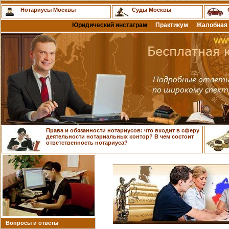
Нотариусы Москвы
Суды Москвы
Юридический инстаграм
Практикум
Жалобная 
Права и обязанности нотариусов: что входит в сферу
деятельности нотариальных контор? В чем состоит
ответственность нотариуса?
Вопросы и ответы